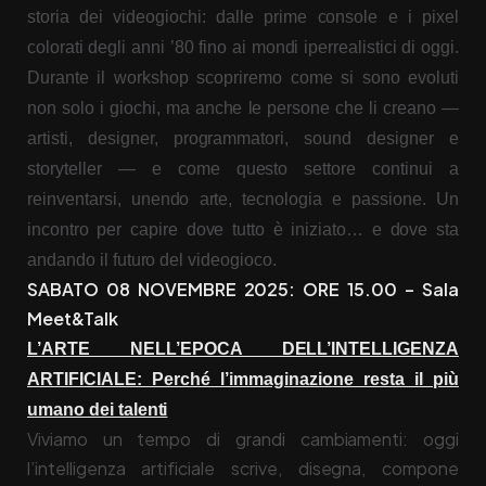
storia dei videogiochi: dalle prime console e i pixel
colorati degli anni ’80 fino ai mondi iperrealistici di oggi.
Durante il workshop scopriremo come si sono evoluti
non solo i giochi, ma anche le persone che li creano —
artisti, designer, programmatori, sound designer e
storyteller — e come questo settore continui a
reinventarsi, unendo arte, tecnologia e passione. Un
incontro per capire dove tutto è iniziato… e dove sta
andando il futuro del videogioco.
SABATO 08 NOVEMBRE 2025: ORE 15.00 – Sala
Meet&Talk
L’ARTE NELL’EPOCA DELL’INTELLIGENZA
ARTIFICIALE: Perché l’immaginazione resta il più
umano dei talenti
Viviamo un tempo di grandi cambiamenti: oggi
l’intelligenza artificiale scrive, disegna, compone