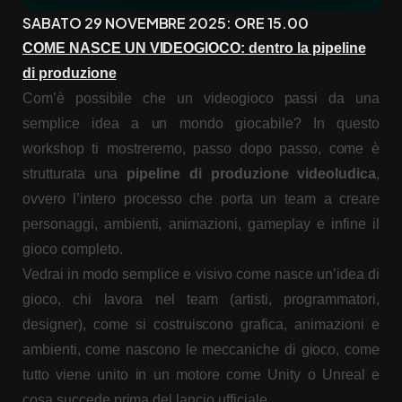
SABATO 29 NOVEMBRE 2025: ORE 15.00
COME NASCE UN VIDEOGIOCO: dentro la pipeline
di produzione
Com’è possibile che un videogioco passi da una
semplice idea a un mondo giocabile? In questo
workshop ti mostreremo, passo dopo passo, come è
strutturata una
pipeline di produzione videoludica
,
ovvero l’intero processo che porta un team a creare
personaggi, ambienti, animazioni, gameplay e infine il
gioco completo.
Vedrai in modo semplice e visivo come nasce un’idea di
gioco, chi lavora nel team (artisti, programmatori,
designer), come si costruiscono grafica, animazioni e
ambienti, come nascono le meccaniche di gioco, come
tutto viene unito in un motore come Unity o Unreal e
cosa succede prima del lancio ufficiale