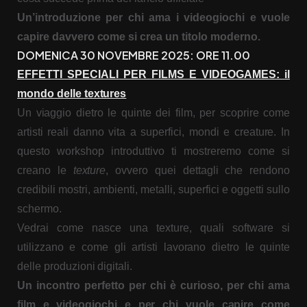
Un’introduzione per chi ama i videogiochi e vuole
capire davvero
come si crea un titolo moderno
.
DOMENICA 30 NOVEMBRE 2025: ORE 11.00
EFFETTI SPECIALI PER FILMS E VIDEOGAMES: il
mondo delle textures
Un viaggio dietro le quinte dei film, per scoprire come
artisti reali danno vita a superfici, mondi e creature. In
questo workshop introduttivo ti mostreremo come si
creano le
texture
, ovvero quei dettagli che rendono
credibili mostri, ambienti, metalli, superfici e oggetti sullo
schermo.
Vedrai come nasce una texture, quali software si
utilizzano e come gli artisti lavorano dietro le quinte
delle produzioni digitali.
Un incontro perfetto per chi è curioso, per chi ama
film e videogiochi e per chi vuole capire come