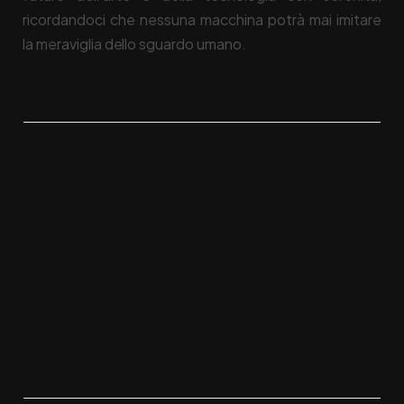
ricordandoci che nessuna macchina potrà mai imitare
la meraviglia dello sguardo umano.