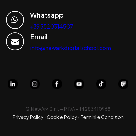
Whatsapp
+39 3520314507
Email
info@newarkdigitalschool.com
© NewArk S.r.l. – P.IVA –
14283410968
Privacy Policy
·
Cookie Policy
·
Termini e Condizioni