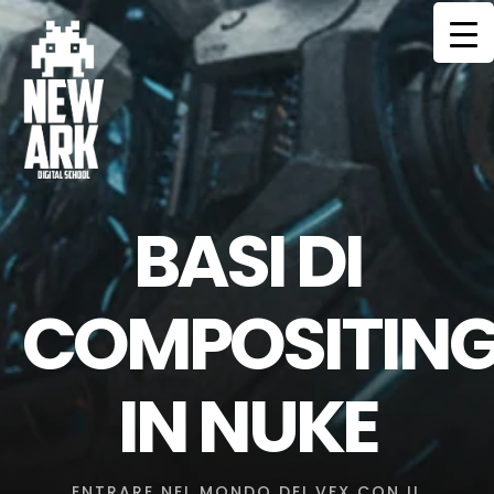
HOME
CORSI
MENTORS
BASI DI
COMMUNITY
SERVIZI
COMPOSITIN
CONTATTI
IN NUKE
ENTRARE NEL MONDO DEI VFX CON IL