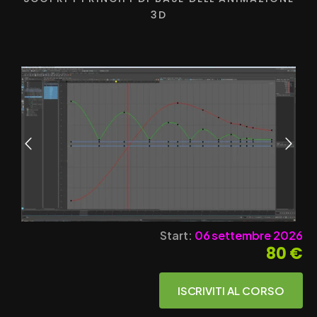
3D
Start:
06 settembre 2026
80 €
ISCRIVITI AL CORSO