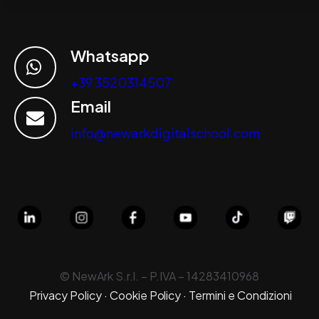
Whatsapp
+39 3520314507
Email
info@newarkdigitalschool.com
© NewArk S.r.l. – P.IVA –
14283410968
Privacy Policy
·
Cookie Policy
·
Termini e Condizioni