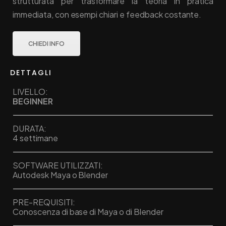
strutturata per trasformare la teoria in pratica
immediata, con esempi chiari e feedback costante.
CHIEDI INFO
DETTAGLI
LIVELLO:
BEGINNER
DURATA:
4 settimane
SOFTWARE UTILIZZATI:
Autodesk Maya o Blender
PRE-REQUISITI:
Conoscenza di base di Maya o di Blender