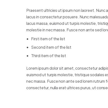
Praesent ultricies ut ipsum non laoreet. Nunc 
lacus in consectetur posuere. Nunc malesuada te
lacus massa, euismod ut turpis molestie, tristi
molestie in nec massa. Fusce non ante sed lor
First item of the list
Second item of the list
Third item of the list
Lorem ipsum dolor sit amet, consectetur adipisc
euismod ut turpis molestie, tristique sodales e
nec massa. Fusce non ante sed lorem rutrum fe
consectetur, nulla erat ultrices purus, ut cons