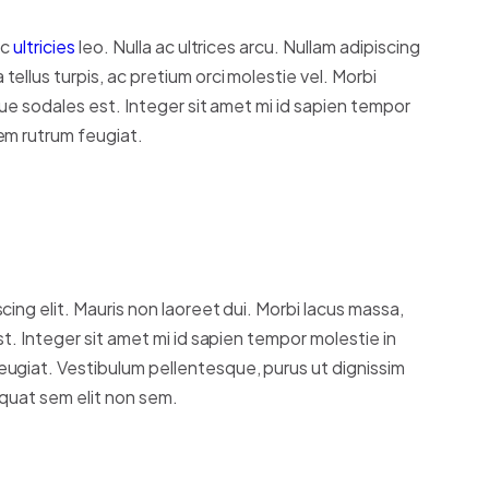
ac
ultricies
leo. Nulla ac ultrices arcu. Nullam adipiscing
llus turpis, ac pretium orci molestie vel. Morbi
que sodales est. Integer sit amet mi id sapien tempor
em rutrum feugiat.
ing elit. Mauris non laoreet dui. Morbi lacus massa,
st. Integer sit amet mi id sapien tempor molestie in
ugiat. Vestibulum pellentesque, purus ut dignissim
equat sem elit non sem.