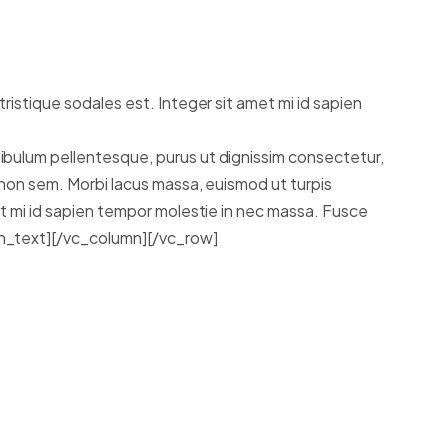
tristique sodales est. Integer sit amet mi id sapien
ibulum pellentesque, purus ut dignissim consectetur,
t non sem. Morbi lacus massa, euismod ut turpis
et mi id sapien tempor molestie in nec massa. Fusce
mn_text][/vc_column][/vc_row]
sectetur adipiscing elit. Integer
m pellentesque, purus ut dignissim
 purus.
le