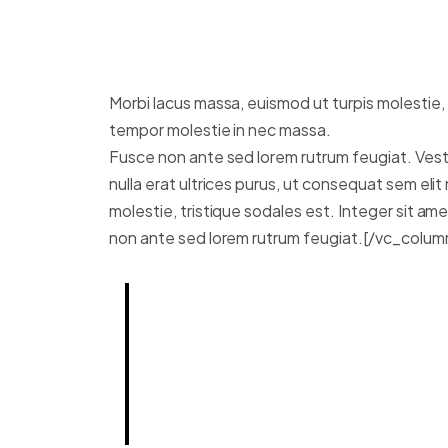
Morbi lacus massa, euismod ut turpis molestie, 
tempor molestie in nec massa.
Fusce non ante sed lorem rutrum feugiat. Vest
nulla erat ultrices purus, ut consequat sem eli
molestie, tristique sodales est. Integer sit am
non ante sed lorem rutrum feugiat.[/vc_colu
Lorem ipsum dolor sit amet, con
posuere erat a ante. Vestibulu
consectetur, nulla erat ultrices
Someone famous in
Source Tit